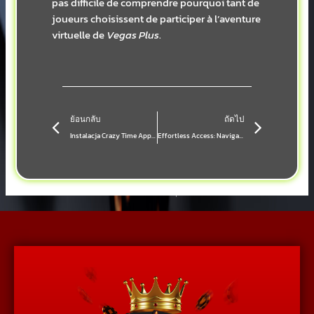
pas difficile de comprendre pourquoi tant de
joueurs choisissent de participer à l’aventure
virtuelle de
Vegas Plus
.
Prev
Next
ย้อนกลับ
ถัดไป
Instalacja Crazy Time App: Przewodnik po APK i Funkcjach – Przegląd Specyfikacji
Effortless Access: Navigating the Loot Casino Login Process