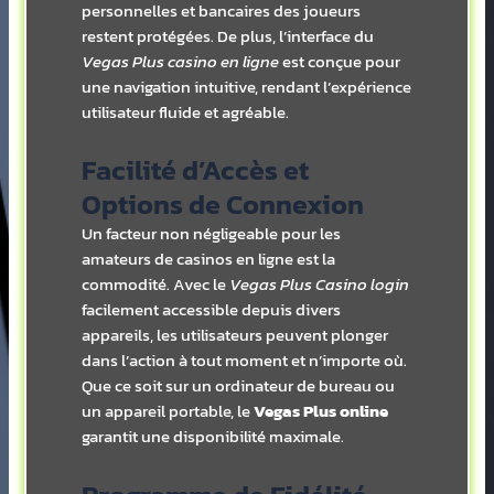
personnelles et bancaires des joueurs
restent protégées. De plus, l’interface du
Vegas Plus casino en ligne
est conçue pour
une navigation intuitive, rendant l’expérience
utilisateur fluide et agréable.
Facilité d’Accès et
Options de Connexion
Un facteur non négligeable pour les
amateurs de casinos en ligne est la
commodité. Avec le
Vegas Plus Casino login
facilement accessible depuis divers
appareils, les utilisateurs peuvent plonger
dans l’action à tout moment et n’importe où.
Que ce soit sur un ordinateur de bureau ou
un appareil portable, le
Vegas Plus online
garantit une disponibilité maximale.