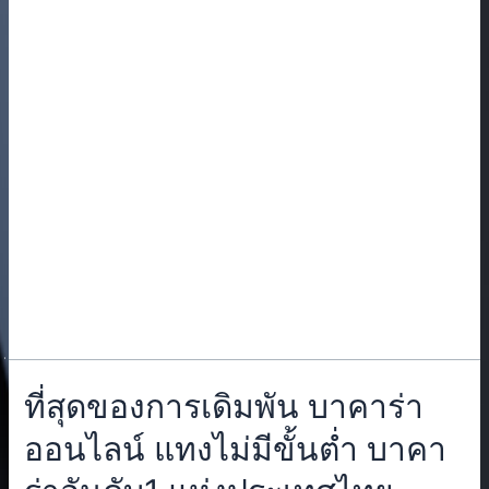
บทสรุป
หากคุณกำลังมองหาประสบการณ์การพนันออนไลน์ที่ผสมผสาน
เกมที่น่าตื่นเต้น เทคโนโลยีล้ำสมัย และความมุ่งมั่นที่จะสร้าง
ความพึงพอใจให้กับผู้เล่น อย่ามองข้าม PGSlot ด้วยเกมที่มีให้
เลือกมากมาย ประสบการณ์ผู้ใช้ที่ราบรื่น มาตรการรักษาความ
ปลอดภัยที่เข้มงวด รางวัลมากมาย ตัวเลือกการชำระเงินที่สะดวก
สบาย และการสนับสนุนลูกค้าที่ยอดเยี่ยม ทำให้ PGSlot แตกต่าง
เกมสล็อต
จากคู่แข่ง เริ่มต้นการเดินทางแห่งความตื่นเต้นและ
สนุกสนานในขณะที่คุณปลดปล่อยศักยภาพของการพนันออนไลน์
กับ PGSlot เตรียมพบกับความตื่นเต้นและดำดิ่งสู่โลกแห่งความ
เป็นไปได้ไม่รู้จบ
…
ที่สุดของการเดิมพัน บาคาร่า
ออนไลน์ แทงไม่มีขั้นต่ำ บาคา