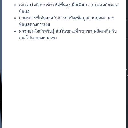
เทคโนโลยีการเข้ารหัสขั้นสูงเพื่อเพิ่มความปลอดภัยของ
ข้อมูล
มาตรการที่เข้มงวดในการปกป้องข้อมูลส่วนบุคคลและ
ข้อมูลทางการเงิน
ความอุ่นใจสำหรับผู้เล่นในขณะที่พวกเขาเพลิดเพลินกับ
เกมโปรดของพวกเขา
โบนัสและรางวัลมากมาย
หนึ่งในคุณสมบัติที่โดดเด่นของ PGSlot คือโปรแกรมโบนัสและ
รางวัลมากมาย ตั้งแต่วินาทีที่ผู้เล่นลงทะเบียน พวกเขาจะได้รับ
การต้อนรับด้วยโบนัสต้อนรับที่น่าดึงดูดซึ่งช่วยยกระดับ
ประสบการณ์การเล่นเกมครั้งแรกของพวกเขา นอกจากนี้ PGSlot
ยังเสนอโปรโมชั่น โปรแกรมความภักดี และแผนการวีไอพี
มากมายที่ให้สิทธิพิเศษและผลประโยชน์เพิ่มเติมแก่ผู้เล่น รางวัล
เหล่านี้ไม่เพียงแต่เพิ่มมูลค่าให้กับการเล่นเกม แต่ยังเพิ่มโอกาสใน
การชนะรางวัลใหญ่อีกด้วย
ตัวเลือกการชำระเงินที่สะดวกและยืดหยุ่น