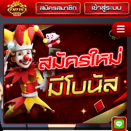
Skip
to
content